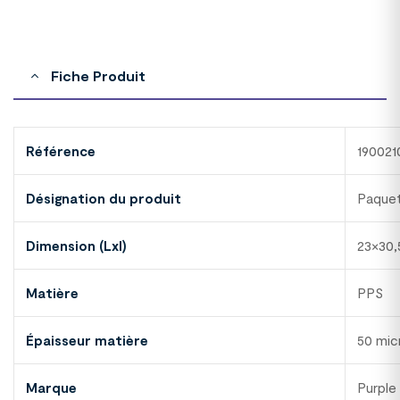
Fiche Produit
Référence
19002
Désignation du produit
Paquet
Dimension (Lxl)
23×30,
Matière
PPS
Épaisseur matière
50 mic
Marque
Purple