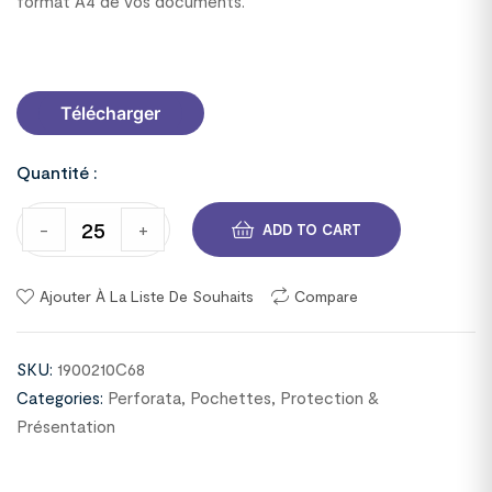
format A4 de vos documents.
1900210C68
Télécharger
Quantité :
-
+
ADD TO CART
Ajouter À La Liste De Souhaits
Compare
SKU:
1900210C68
Categories:
Perforata
,
Pochettes
,
Protection &
Présentation