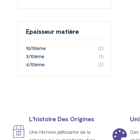
Epaisseur matière
10/10ème
(2)
3/10ème
(1)
4/10ème
(2)
L'histoire Des Origines
Uni
Une Histoire jaillissante de la
Des 
richesse qui se manifeste dans
styl