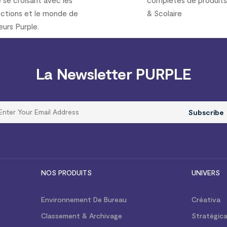
ections et le monde de
& Scolaire
eurs Purple.
La Newsletter PURPLE
Subscribe
NOS PRODUITS
UNIVERS
Environnement De Bureau
Créativa
Classement & Archivage
Stratégic