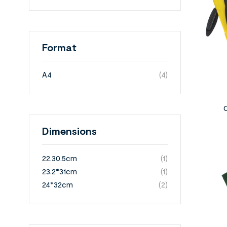
Format
A4
(4)
Dimensions
22.30.5cm
(1)
23.2*31cm
(1)
24*32cm
(2)