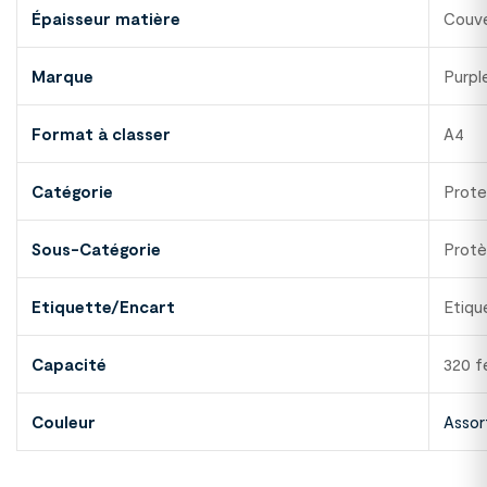
Épaisseur matière
Couve
Marque
Purpl
Format à classer
A4
Catégorie
Prote
Sous-Catégorie
Prot
Etiquette/Encart
Etiqu
Capacité
320 fe
Couleur
Assor