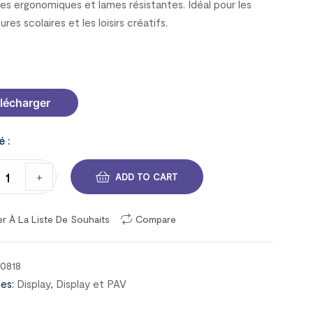
es ergonomiques et lames résistantes. Idéal pour les
ures scolaires et les loisirs créatifs.
C63
lécharger
é :
+
ADD TO CART
er À La Liste De Souhaits
Compare
00818
es:
Display
,
Display et PAV