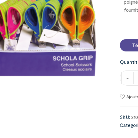
poigné
fournit
2110010
Té
Quantit
-
Ajout
SKU:
21
Categori