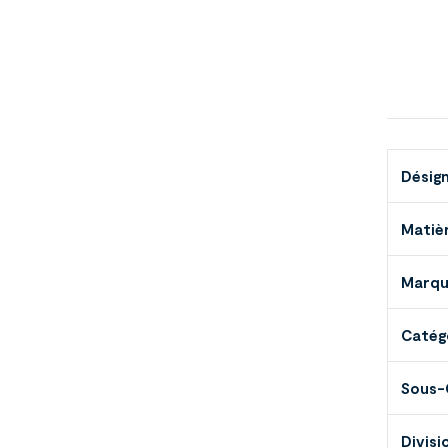
Désig
Matiè
Marq
Catég
Sous-
Divisi