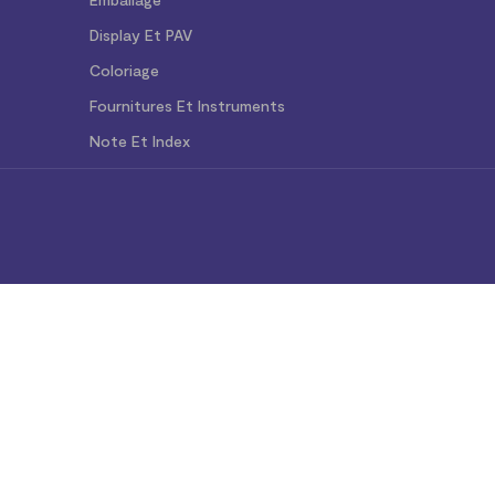
Display Et PAV
Coloriage
Fournitures Et Instruments
Note Et Index