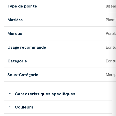
Type de pointe
Bisea
Matière
Plast
Marque
Purpl
Usage recommandé
Ecrit
Catégorie
Ecrit
Sous-Catégorie
Marq
Caractéristiques spécifiques
Couleurs