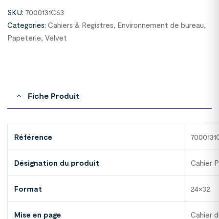
SKU:
7000131C63
Categories:
Cahiers & Registres
,
Environnement de bureau
,
Papeterie
,
Velvet
Fiche Produit
Référence
7000131
Désignation du produit
Cahier 
Format
24×32
Mise en page
Cahier 