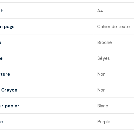
at
A4
en page
Cahier de texte
e
Broché
re
Séyès
ture
Non
-Crayon
Non
ur papier
Blanc
ue
Purple