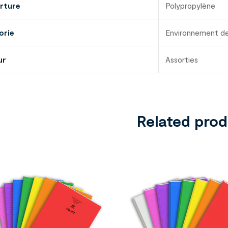
rture
Polypropylène
orie
Environnement d
ur
Assorties
Related pro