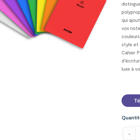
distingu
polyprop
qui ajou
vos note
couleurs
style et
Cahier P
d’écritu
luxe à v
7000130
Té
Quantit
-