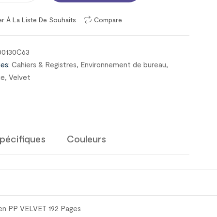
er À La Liste De Souhaits
Compare
00130C63
es:
Cahiers & Registres
,
Environnement de bureau
,
ie
,
Velvet
pécifiques
Couleurs
 en PP VELVET 192 Pages