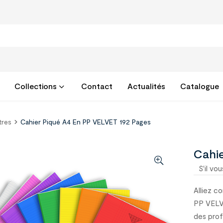
Collections
Contact
Actualités
Catalogue
tres
Cahier Piqué A4 En PP VELVET 192 Pages
Cahi
S'il vou
Alliez c
PP VELVE
des prof