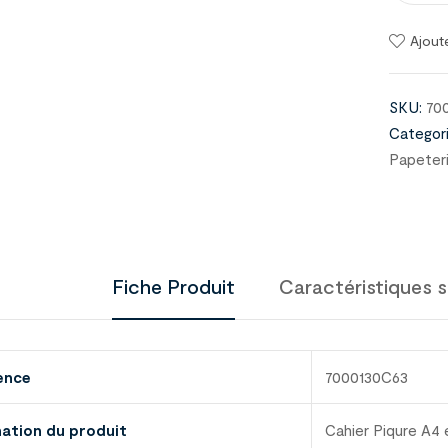
Ajout
SKU:
70
Categori
Papeter
Fiche Produit
Caractéristiques s
ence
7000130C63
nation du produit
Cahier Piqure A4