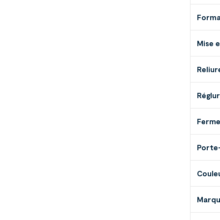
Form
Mise 
Reliur
Réglu
Ferme
Porte
Coule
Marq