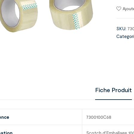
Ajout
SKU:
73
Categori
Fiche Produit
ence
7300100C68
nation
Scotch d'Emballage 10