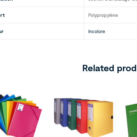
rt
Polypropylène
ur
Incolore
Related pro