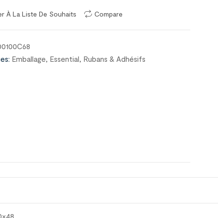
er À La Liste De Souhaits
Compare
00100C68
es:
Emballage
,
Essential
,
Rubans & Adhésifs
0×48