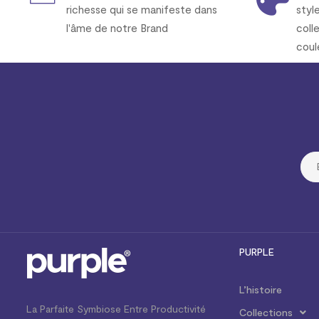
richesse qui se manifeste dans
styl
l'âme de notre Brand
coll
coul
PURPLE
L’histoire
La Parfaite Symbiose Entre Productivité
Collections