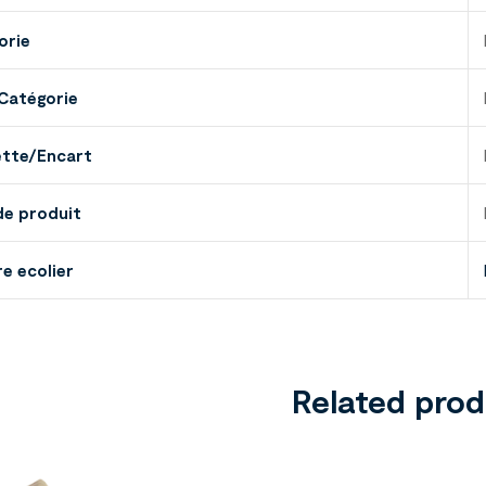
orie
Catégorie
ette/Encart
de produit
e ecolier
Related pro