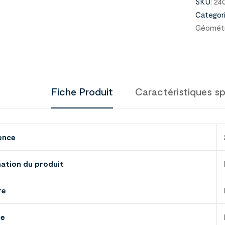
SKU:
24
Categori
Géométr
Fiche Produit
Caractéristiques sp
ence
nation du produit
re
ue