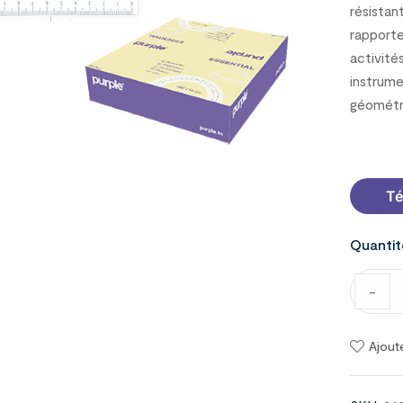
résistan
rapporte
activité
instrume
géométr
2400301
Té
Quantit
-
Ajout