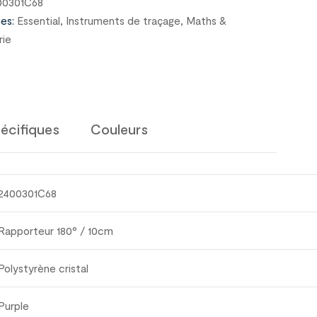
00301C68
es:
Essential
,
Instruments de traçage
,
Maths &
ie
écifiques
Couleurs
2400301C68
Rapporteur 180° / 10cm
Polystyrène cristal
Purple