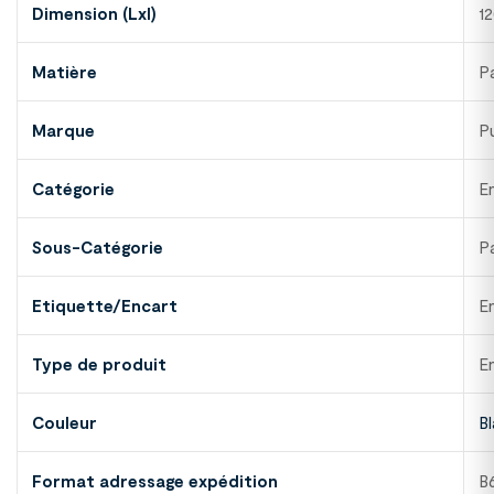
Dimension (Lxl)
1
Matière
Pa
Marque
P
Catégorie
E
Sous-Catégorie
P
Etiquette/Encart
E
Type de produit
E
Couleur
B
Format adressage expédition
B