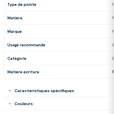
Type de pointe
F
Matière
P
Marque
P
Usage recommandé
S
Catégorie
E
Matière ecriture
P
Caractéristiques spécifiques
Couleurs