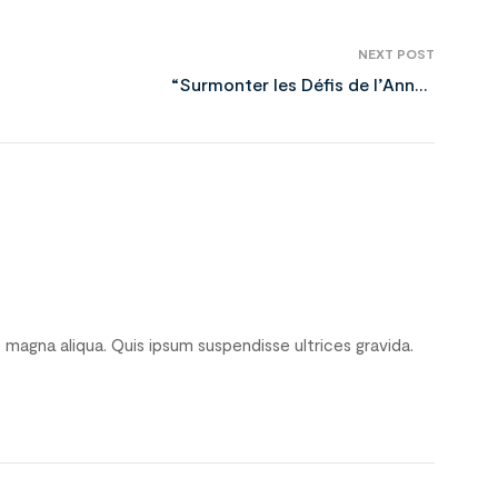
NEXT POST
“Surmonter les Défis de l’Année
Passée : Une Nouvelle Opportunité
pour le Développement de Notre
Marque”
magna aliqua. Quis ipsum suspendisse ultrices gravida.