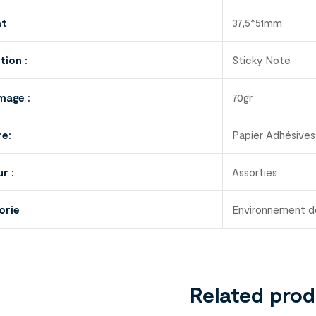
at
37,5*51mm
tion :
Sticky Note
age :
70gr
re:
Papier Adhésives
r :
Assorties
orie
Environnement d
Related pro