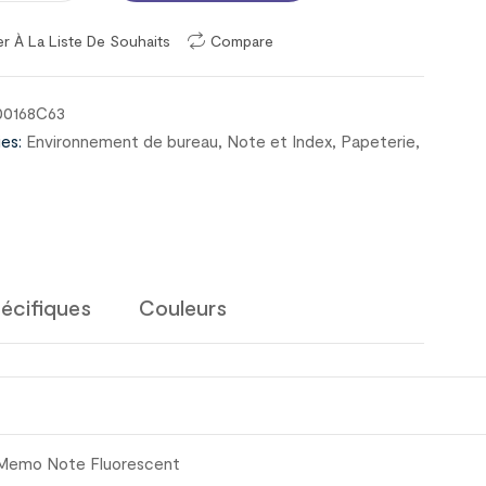
er À La Liste De Souhaits
Compare
00168C63
es:
Environnement de bureau
,
Note et Index
,
Papeterie
,
écifiques
Couleurs
 Memo Note Fluorescent