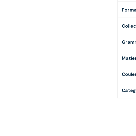
Form
Collec
Gramm
Matie
Couleu
Catég