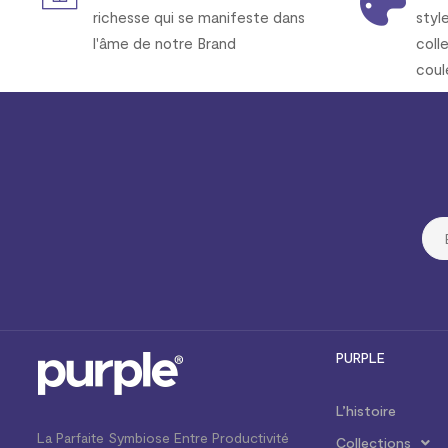
richesse qui se manifeste dans
styl
l'âme de notre Brand
coll
coul
PURPLE
L’histoire
La Parfaite Symbiose Entre Productivité
Collections