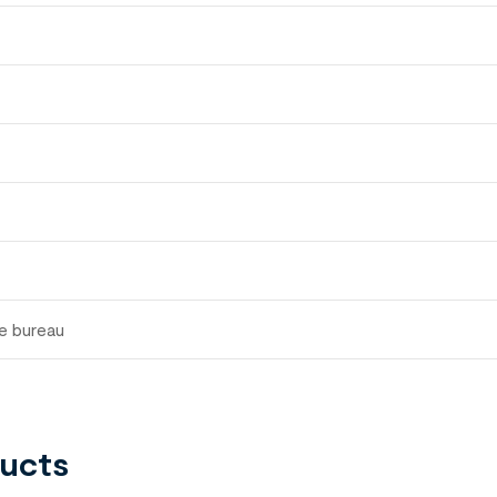
e bureau
ducts