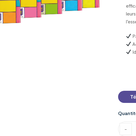
effi
leur
l’ess
Pa
Ad
Id
7000129
Té
Quantit
-