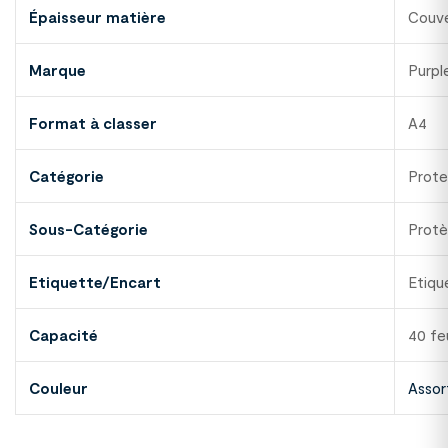
Épaisseur matière
Couve
Marque
Purpl
Format à classer
A4
Catégorie
Prote
Sous-Catégorie
Prot
Etiquette/Encart
Etiqu
Capacité
40 feu
Couleur
Assor