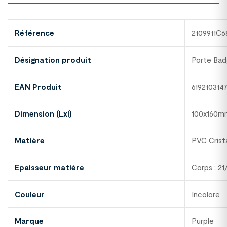
Référence
2109911C6
Désignation produit
Porte Bad
EAN Produit
619210314
Dimension (Lxl)
100x160m
Matière
PVC Crist
Epaisseur matière
Corps : 2
Couleur
Incolore
Marque
Purple