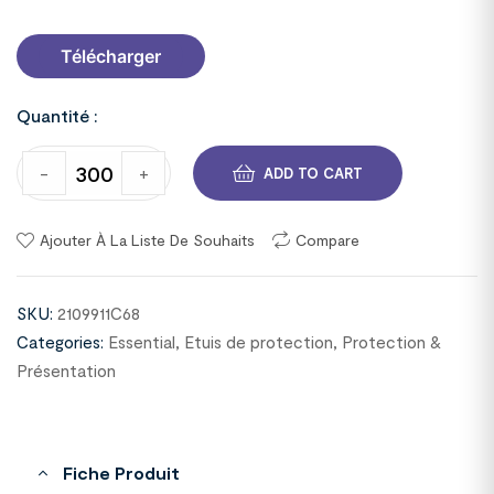
Télécharger
Quantité :
-
+
ADD TO CART
Ajouter À La Liste De Souhaits
Compare
SKU:
2109911C68
Categories:
Essential
,
Etuis de protection
,
Protection &
Présentation
Fiche Produit