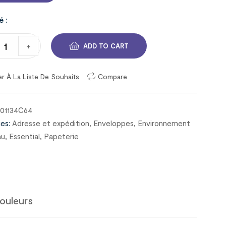
é :
+
ADD TO CART
er À La Liste De Souhaits
Compare
001134C64
es:
Adresse et expédition
,
Enveloppes
,
Environnement
au
,
Essential
,
Papeterie
ouleurs