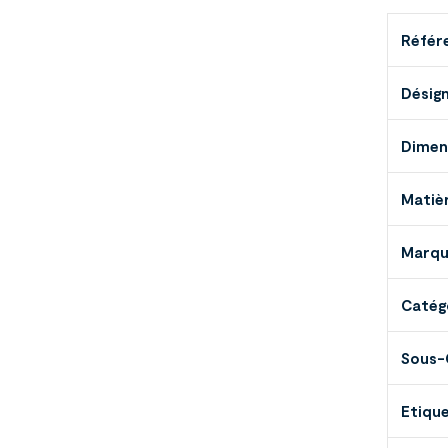
Référ
Désig
Dimens
Matiè
Marq
Catég
Sous-
Etiqu