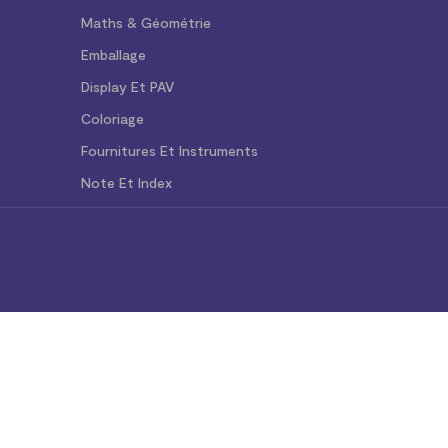
Maths & Géométrie
Emballage
Display Et PAV
Coloriage
Fournitures Et Instruments
Note Et Index