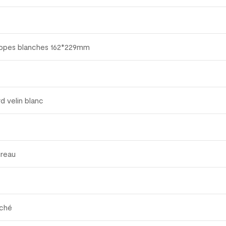
oppes blanches 162*229mm
d velin blanc
ureau
uché