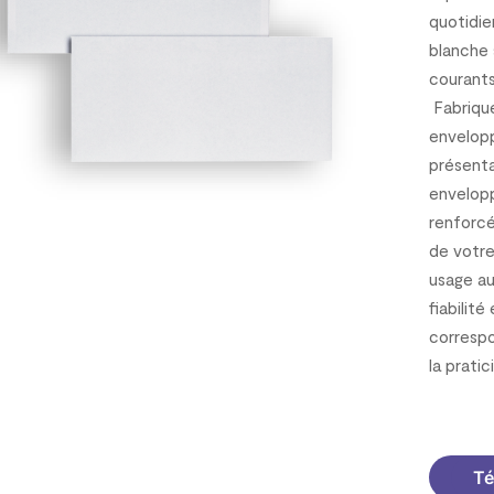
quotidi
blanche 
courants
Fabriqué
envelopp
présenta
envelopp
renforcé
de votre
usage au
fiabilité
correspo
la prati
1300113
Té