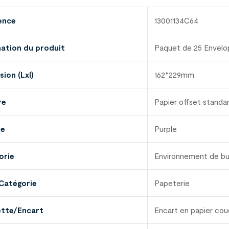
ence
13001134C64
nation du produit
Paquet de 25 Envel
ion (Lxl)
162*229mm
re
Papier offset standar
ue
Purple
orie
Environnement de b
Catégorie
Papeterie
ette/Encart
Encart en papier co