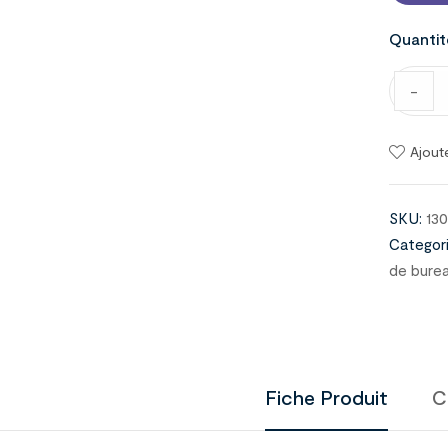
Quantit
-
Ajout
SKU:
13
Categori
de bure
Fiche Produit
C