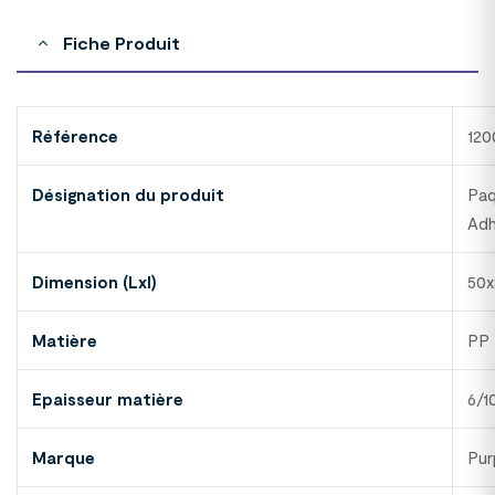
Fiche Produit
Référence
12
Désignation du produit
Paq
Adh
Dimension (Lxl)
50
Matière
PP
Epaisseur matière
6/1
Marque
Pur