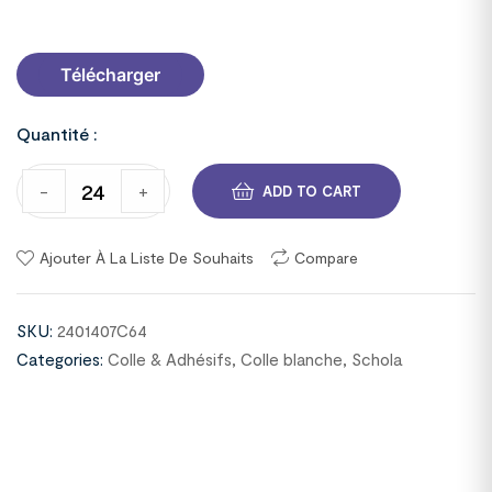
2401407C64/p>
Télécharger
Quantité :
-
+
ADD TO CART
Ajouter À La Liste De Souhaits
Compare
SKU:
2401407C64
Categories:
Colle & Adhésifs
,
Colle blanche
,
Schola